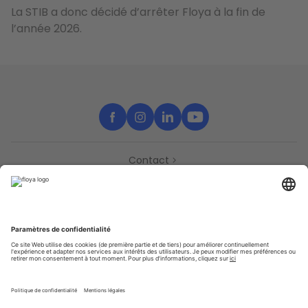
La STIB a donc décidé d’arrêter Floya à la fin de
l’année 2026.
Contact
Partenaires
Support
Presse
Déclaration d’accessibilité
Partenaires